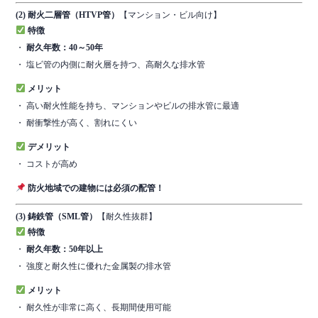
(2) 耐火二層管（HTVP管）
【マンション・ビル向け】
特徴
・
耐久年数：40～50年
・ 塩ビ管の内側に耐火層を持つ、高耐久な排水管
メリット
・ 高い耐火性能を持ち、マンションやビルの排水管に最適
・ 耐衝撃性が高く、割れにくい
デメリット
・ コストが高め
防火地域での建物には必須の配管！
(3) 鋳鉄管（SML管）
【耐久性抜群】
特徴
・
耐久年数：50年以上
・ 強度と耐久性に優れた金属製の排水管
メリット
・ 耐久性が非常に高く、長期間使用可能