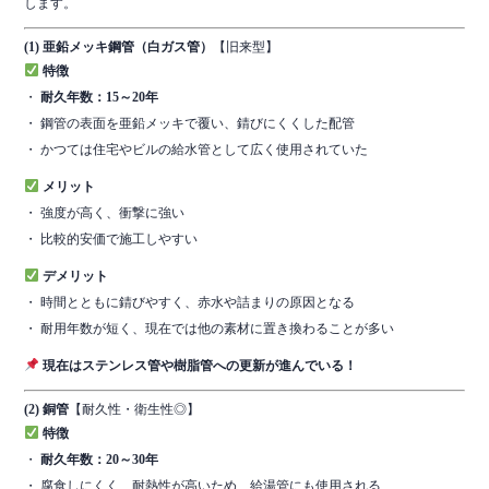
します。
(1) 亜鉛メッキ鋼管（白ガス管）
【旧来型】
特徴
・
耐久年数：15～20年
・ 鋼管の表面を亜鉛メッキで覆い、錆びにくくした配管
・ かつては住宅やビルの給水管として広く使用されていた
メリット
・ 強度が高く、衝撃に強い
・ 比較的安価で施工しやすい
デメリット
・ 時間とともに錆びやすく、赤水や詰まりの原因となる
・ 耐用年数が短く、現在では他の素材に置き換わることが多い
現在はステンレス管や樹脂管への更新が進んでいる！
(2) 銅管
【耐久性・衛生性◎】
特徴
・
耐久年数：20～30年
・ 腐食しにくく、耐熱性が高いため、給湯管にも使用される