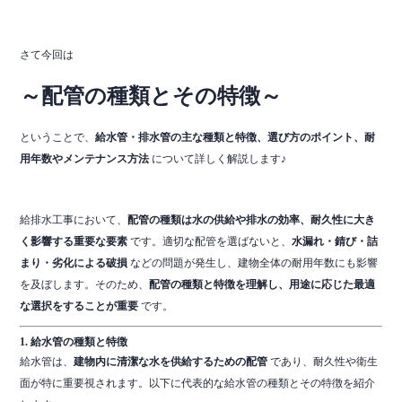
さて今回は
～配管の種類とその特徴～
ということで、
給水管・排水管の主な種類と特徴、選び方のポイント、耐
用年数やメンテナンス方法
について詳しく解説します♪
給排水工事において、
配管の種類は水の供給や排水の効率、耐久性に大き
く影響する重要な要素
です。適切な配管を選ばないと、
水漏れ・錆び・詰
まり・劣化による破損
などの問題が発生し、建物全体の耐用年数にも影響
を及ぼします。そのため、
配管の種類と特徴を理解し、用途に応じた最適
な選択をすることが重要
です。
1. 給水管の種類と特徴
給水管は、
建物内に清潔な水を供給するための配管
であり、耐久性や衛生
面が特に重要視されます。以下に代表的な給水管の種類とその特徴を紹介