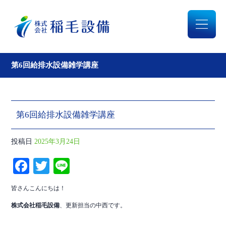
第6回給排水設備雑学講座
第6回給排水設備雑学講座
投稿日
2025年3月24日
Fa
T
Li
ce
wi
ne
皆さんこんにちは！
bo
tte
株式会社稲毛設備
、更新担当の中西です。
ok
r