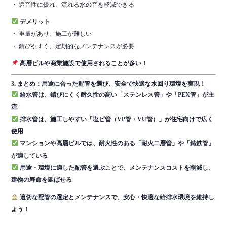
・ 遮音性に優れ、流れる水の音を軽減できる
デメリット
・ 重量があり、施工が難しい
・ 錆びやすく、定期的なメンテナンスが必要
高層ビルや商業施設で使用されることが多い！
3. まとめ：用途に合った配管を選び、安全で快適な水回り環境を実現！
給水管は、錆びにくく耐久性の高い「ステンレス管」や「PEX管」が主
流
排水管は、施工しやすい「塩ビ管（VP管・VU管）」が住宅向けで広く
使用
マンションや高層ビルでは、耐火性のある「耐火二層管」や「鋳鉄管」
が適している
用途・環境に適した配管を選ぶことで、メンテナンスコストを削減し、
建物の寿命を延ばせる
適切な配管の選定とメンテナンスで、安心・快適な給排水環境を維持し
よう！