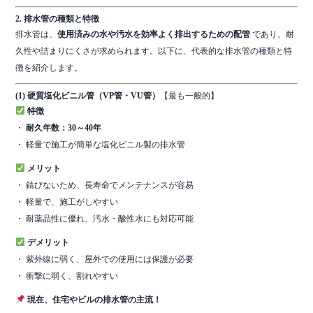
2. 排水管の種類と特徴
排水管は、
使用済みの水や汚水を効率よく排出するための配管
であり、耐
久性や詰まりにくさが求められます。以下に、代表的な排水管の種類と特
徴を紹介します。
(1) 硬質塩化ビニル管（VP管・VU管）
【最も一般的】
特徴
・
耐久年数：30～40年
・ 軽量で施工が簡単な塩化ビニル製の排水管
メリット
・ 錆びないため、長寿命でメンテナンスが容易
・ 軽量で、施工がしやすい
・ 耐薬品性に優れ、汚水・酸性水にも対応可能
デメリット
・ 紫外線に弱く、屋外での使用には保護が必要
・ 衝撃に弱く、割れやすい
現在、住宅やビルの排水管の主流！