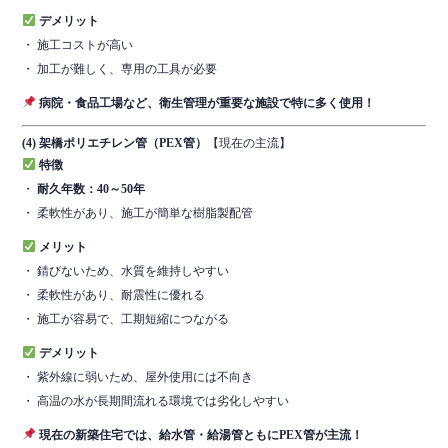
デメリット
・ 施工コストが高い
・ 加工が難しく、専用の工具が必要
病院・食品工場など、衛生管理が重要な施設で特に多く使用！
(4) 架橋ポリエチレン管（PEX管）
【現在の主流】
特徴
・
耐久年数：40～50年
・ 柔軟性があり、施工が簡単な樹脂製配管
メリット
・ 錆びないため、水質を維持しやすい
・ 柔軟性があり、耐震性に優れる
・ 施工が容易で、工期短縮につながる
デメリット
・ 紫外線に弱いため、屋外使用には不向き
・ 高温の水が長期間流れる環境では劣化しやすい
現在の新築住宅では、給水管・給湯管ともにPEX管が主流！