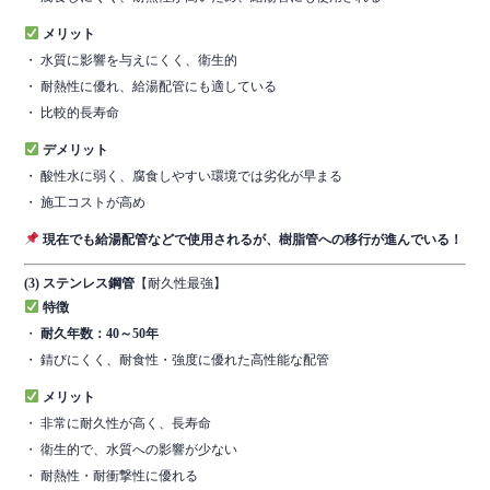
メリット
・ 水質に影響を与えにくく、衛生的
・ 耐熱性に優れ、給湯配管にも適している
・ 比較的長寿命
デメリット
・ 酸性水に弱く、腐食しやすい環境では劣化が早まる
・ 施工コストが高め
現在でも給湯配管などで使用されるが、樹脂管への移行が進んでいる！
(3) ステンレス鋼管
【耐久性最強】
特徴
・
耐久年数：40～50年
・ 錆びにくく、耐食性・強度に優れた高性能な配管
メリット
・ 非常に耐久性が高く、長寿命
・ 衛生的で、水質への影響が少ない
・ 耐熱性・耐衝撃性に優れる