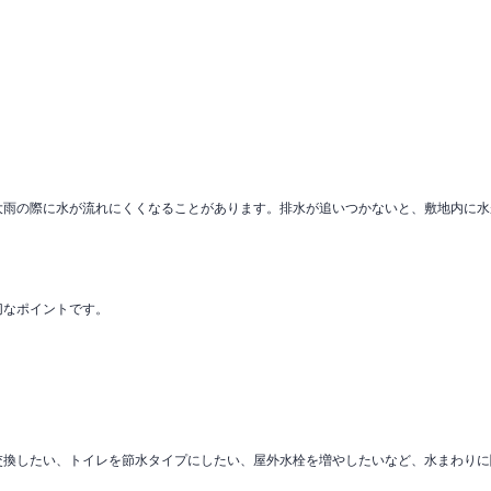
大雨の際に水が流れにくくなることがあります。排水が追いつかないと、敷地内に水
切なポイントです。
交換したい、トイレを節水タイプにしたい、屋外水栓を増やしたいなど、水まわりに