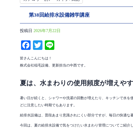
第38回給排水設備雑学講座
投稿日
2026年7月22日
Fa
T
Li
ce
wi
ne
皆さんこんにちは！
bo
tte
株式会社稲毛設備、更新担当の中西です。
ok
r
夏は、水まわりの使用頻度が増えや
暑い日が続くと、シャワーや洗濯の回数が増えたり、キッチンで水を
どに注意したい時期でもあります。
給排水設備は、普段あまり意識されにくい部分ですが、毎日の快適な
今回は、夏の給排水設備で気をつけたい水まわり管理についてご紹介