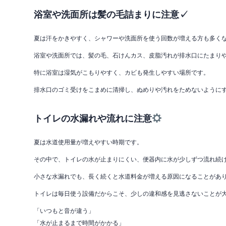
浴室や洗面所は髪の毛詰まりに注意✓
夏は汗をかきやすく、シャワーや洗面所を使う回数が増える方も多く
浴室や洗面所では、髪の毛、石けんカス、皮脂汚れが排水口にたまり
特に浴室は湿気がこもりやすく、カビも発生しやすい場所です。
排水口のゴミ受けをこまめに清掃し、ぬめりや汚れをためないように
トイレの水漏れや流れに注意
夏は水道使用量が増えやすい時期です。
その中で、トイレの水が止まりにくい、便器内に水が少しずつ流れ続
小さな水漏れでも、長く続くと水道料金が増える原因になることがあ
トイレは毎日使う設備だからこそ、少しの違和感を見逃さないことが
「いつもと音が違う」
「水が止まるまで時間がかかる」