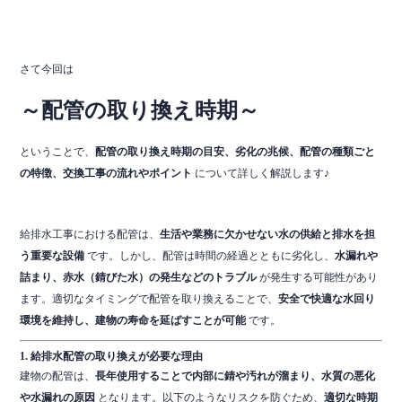
さて今回は
～配管の取り換え時期～
ということで、
配管の取り換え時期の目安、劣化の兆候、配管の種類ごと
の特徴、交換工事の流れやポイント
について詳しく解説します♪
給排水工事における配管は、
生活や業務に欠かせない水の供給と排水を担
う重要な設備
です。しかし、配管は時間の経過とともに劣化し、
水漏れや
詰まり、赤水（錆びた水）の発生などのトラブル
が発生する可能性があり
ます。適切なタイミングで配管を取り換えることで、
安全で快適な水回り
環境を維持し、建物の寿命を延ばすことが可能
です。
1. 給排水配管の取り換えが必要な理由
建物の配管は、
長年使用することで内部に錆や汚れが溜まり、水質の悪化
や水漏れの原因
となります。以下のようなリスクを防ぐため、
適切な時期