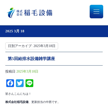
2025 3月 18
日別アーカイブ:
2025年3月18日
第5回給排水設備雑学講座
投稿日
2025年3月18日
Fa
T
Li
ce
wi
ne
皆さんこんにちは！
bo
tte
株式会社稲毛設備
、更新担当の中西です。
ok
r