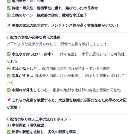
耐用年数：40～50年
特徴：耐久性・耐衝撃性に優れ、錆びないため長寿命
交換のサイン：接続部の劣化、極端な水圧低下
現在の主流の給水管で、メンテナンス性が高く交換頻度が少ない！
3. 配管の交換が必要な劣化の兆候
以下のような症状が見られたら、配管の交換を検討しましょう。
水道水が赤っぽい（赤水）
→ 錆が発生し、水質が悪化している可能性
がある
水圧が低下した
→ 配管内部に錆や汚れが詰まっている可能性
悪臭がする
→ 排水管の内部に汚れが蓄積し、詰まりや腐敗が進行して
いる
水漏れが発生している
→ 配管の亀裂や接続部の劣化が原因の可能性
これらの兆候を放置すると、大規模な修繕が必要になるため早めの対応
が重要！
4. 配管の取り換え工事の流れとポイント
(1) 事前調査（現状確認）
配管の状態を点検し、劣化の程度を確認