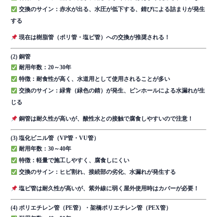
交換のサイン：赤水が出る、水圧が低下する、錆びによる詰まりが発生
する
現在は樹脂管（ポリ管・塩ビ管）への交換が推奨される！
(2) 銅管
耐用年数：20～30年
特徴：耐食性が高く、水道用として使用されることが多い
交換のサイン：緑青（緑色の錆）が発生、ピンホールによる水漏れが生
じる
銅管は耐久性が高いが、酸性水との接触で腐食しやすいので注意！
(3) 塩化ビニル管（VP管・VU管）
耐用年数：30～40年
特徴：軽量で施工しやすく、腐食しにくい
交換のサイン：ヒビ割れ、接続部の劣化、水漏れが発生する
塩ビ管は耐久性が高いが、紫外線に弱く屋外使用時はカバーが必要！
(4) ポリエチレン管（PE管）・架橋ポリエチレン管（PEX管）