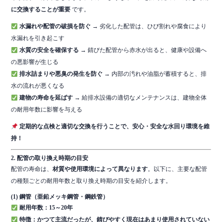
に交換することが重要
です。
水漏れや配管の破損を防ぐ
→ 劣化した配管は、ひび割れや腐食により
水漏れを引き起こす
水質の安全を確保する
→ 錆びた配管から赤水が出ると、健康や設備へ
の悪影響が生じる
排水詰まりや悪臭の発生を防ぐ
→ 内部の汚れや油脂が蓄積すると、排
水の流れが悪くなる
建物の寿命を延ばす
→ 給排水設備の適切なメンテナンスは、建物全体
の耐用年数に影響を与える
定期的な点検と適切な交換を行うことで、安心・安全な水回り環境を維
持！
2. 配管の取り換え時期の目安
配管の寿命は、
材質や使用環境によって異なります
。以下に、主要な配管
の種類ごとの耐用年数と取り換え時期の目安を紹介します。
(1) 鋼管（亜鉛メッキ鋼管・鋼鉄管）
耐用年数：15～20年
特徴：かつて主流だったが、錆びやすく現在はあまり使用されていない