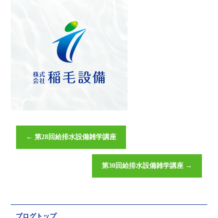
←
第28回給排水設備雑学講座
第30回給排水設備雑学講座
→
ブログトップ