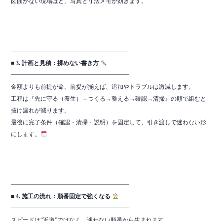
図面がない現場ほど、写真と寸法メモが効きます。
━━━━━━━━━━━━━━━━━━━━
■ 3. 計画と見積：揉めない書き方
━━━━━━━━━━━━━━━━━━━━
金額よりも前提が命。前提が揃えば、追加やトラブルは激減します。
工程は『先に守る（養生）→つくる→整える→確認→清掃』の順で組むと
抜け漏れが減ります。
最後に完了条件（確認・清掃・説明）を固定して、引き渡しで迷わない形
にします。
━━━━━━━━━━━━━━━━━━━━
■ 4. 施工の流れ：順番固定で強くなる
━━━━━━━━━━━━━━━━━━━━
スピードは“近道”ではなく、迷わない順番から生まれます。