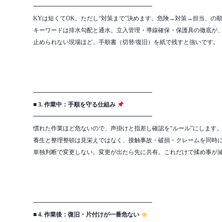
━━━━━━━━━━━━━━━━━━━━
KYは短くてOK。ただし“対策まで”決めます。危険→対策→担当、の
キーワードは排水勾配と通水。立入管理・導線確保・保護具の徹底が
止められない現場ほど、手順書（切替/復旧）を紙で残すと強いです。
━━━━━━━━━━━━━━━━━━━━
■ 3. 作業中：手順を守る仕組み
━━━━━━━━━━━━━━━━━━━━
慣れた作業ほど危ないので、声掛けと指差し確認を“ルール”にします
養生と整理整頓は見栄えではなく、接触事故・破損・クレームを同時
単独判断で変更しない。変更が出たら先に共有。これだけで揉め事が
━━━━━━━━━━━━━━━━━━━━
■ 4. 作業後：復旧・片付けが一番危ない