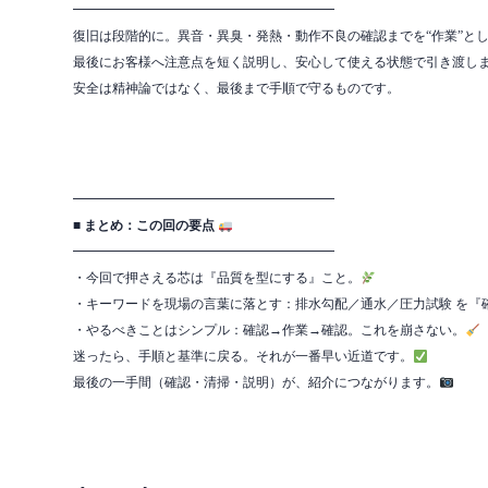
━━━━━━━━━━━━━━━━━━━━
復旧は段階的に。異音・異臭・発熱・動作不良の確認までを“作業”と
最後にお客様へ注意点を短く説明し、安心して使える状態で引き渡し
安全は精神論ではなく、最後まで手順で守るものです。
━━━━━━━━━━━━━━━━━━━━
■ まとめ：この回の要点
━━━━━━━━━━━━━━━━━━━━
・今回で押さえる芯は『品質を型にする』こと。
・キーワードを現場の言葉に落とす：排水勾配／通水／圧力試験 を『
・やるべきことはシンプル：確認→作業→確認。これを崩さない。
迷ったら、手順と基準に戻る。それが一番早い近道です。
最後の一手間（確認・清掃・説明）が、紹介につながります。