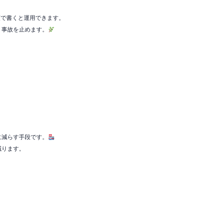
順で書くと運用できます。
、事故を止めます。
。
に減らす手段です。
減ります。