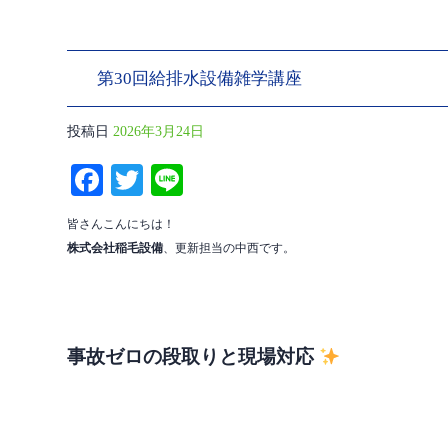
第30回給排水設備雑学講座
投稿日
2026年3月24日
Fa
T
Li
ce
wi
ne
皆さんこんにちは！
bo
tte
株式会社稲毛設備
、更新担当の中西です。
ok
r
事故ゼロの段取りと現場対応