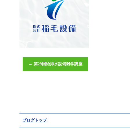
←
第29回給排水設備雑学講座
ブログトップ