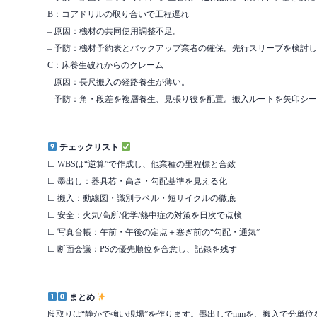
B：コアドリルの取り合いで工程遅れ
– 原因：機材の共同使用調整不足。
– 予防：機材予約表とバックアップ業者の確保。先行スリーブを検討
C：床養生破れからのクレーム
– 原因：長尺搬入の経路養生が薄い。
– 予防：角・段差を複層養生、見張り役を配置。搬入ルートを矢印シ
チェックリスト
☐ WBSは“逆算”で作成し、他業種の里程標と合致
☐ 墨出し：器具芯・高さ・勾配基準を見える化
☐ 搬入：動線図・識別ラベル・短サイクルの徹底
☐ 安全：火気/高所/化学/熱中症の対策を日次で点検
☐ 写真台帳：午前・午後の定点＋塞ぎ前の“勾配・通気”
☐ 断面会議：PSの優先順位を合意し、記録を残す
まとめ
段取りは“静かで強い現場”を作ります。墨出しでmmを、搬入で分単