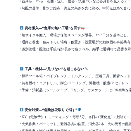
• 器具芯・PS芯：洗面・流し・便器・洗濯パンなど器具芯を見えるテー
• 勾配の基準：排水は始点・終点の高さを先に決め、中間点は糸で合わ
資材搬入—“倉庫の無い工場”を回す
• 短サイクル搬入：現場は保管スペースが限界。3〜5日分を基本とし
• 通路と養生：積み下ろし場所→仮置き→設置場所の動線図を事前共有
• 識別管理：配管は系統×径×長さで色ラベル、継手は透明箱で品番表示
工具・機材—“足りない”を起こさない
• 標準ツール箱：パイプレンチ、トルクレンチ、圧着工具、拡管ヘッ
• 共有機材：コアドリル、脚立/ローリング、溶接機・酸素/アセチレ
• 予備：消耗品（シールテープ、Oリング、ガスケット）は10%余剰
安全対策—“危険は段取りで消す”
• KY（危険予知）ミーティング：毎朝5分、当日の“変化点”（上階
• 火気作業：パーミット、避難器具の位置、消火器2本、火の元番の配