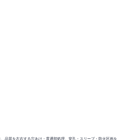
は、品質を左右する穴あけ・貫通部処理、穿孔・スリーブ・防火区画を