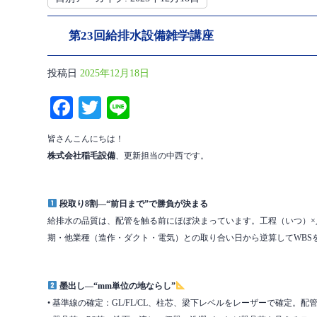
第23回給排水設備雑学講座
投稿日
2025年12月18日
Fa
T
Li
ce
wi
ne
皆さんこんにちは！
bo
tte
株式会社稲毛設備
、更新担当の中西です。
ok
r
段取り8割—“前日まで”で勝負が決まる
給排水の品質は、配管を触る前にほぼ決まっています。工程（いつ）×
期・他業種（造作・ダクト・電気）との取り合い日から逆算してWBS
墨出し—“mm単位の地ならし”
• 基準線の確定：GL/FL/CL、柱芯、梁下レベルをレーザーで確定