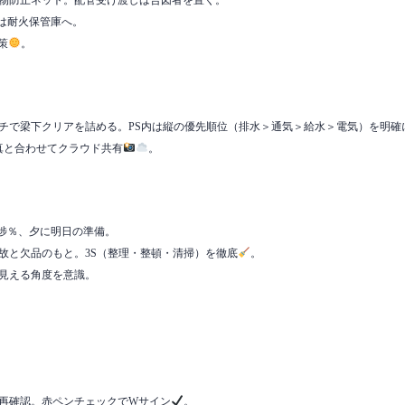
下物防止ネット。配管受け渡しは合図者を置く。
管は耐火保管庫へ。
策
。
ッチで梁下クリアを詰める。PS内は縦の優先順位（排水＞通気＞給水＞電気）を明確
真と合わせてクラウド共有
。
進捗％、夕に明日の準備。
事故と欠品のもと。3S（整理・整頓・清掃）を徹底
。
が見える角度を意識。
に再確認。赤ペンチェックでWサイン
。