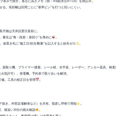
プ表示で残す。各芯に高さメモ（例：WB給水芯H=550）を併記
。
せる。長距離は区間ごとに“基準ピン”を打つと狂いにくい。
、長尺物は天井設置日直前に。
。養生は“角・段差・扉回り”を厚めに
。
。仮置き札に“施工日/担当/数量”を記入すると紛失ゼロ
。
ド、面取り機、プライマー/接着、シール材、水平器、レーザー、アンカー器具、検査
ン（火気許可）、発電機。予約表で取り合いを解消。
を常備。工具の校正日を管理
。
でコア抜き、外部足場解体など）を共有。指差し呼称で周知
。
置、後追い30分の残火確認
。