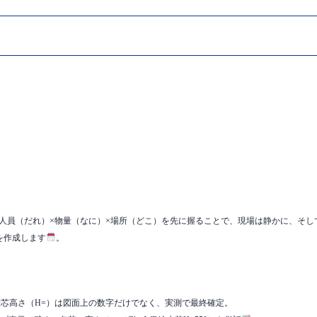
人員（だれ）×物量（なに）×場所（どこ）を先に握ることで、現場は静かに、そ
を作成します
。
。配管芯高さ（H=）は図面上の数字だけでなく、実測で最終確定。