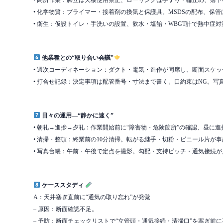
• 高所作業：脚立は天板使用禁止、ローリングは手すり・輪止め、落
• 化学物質：プライマー・接着剤の換気と保護具。MSDSの配布、保
• 衛生：仮設トイレ・手洗いの設置、飲水・塩飴・WBGT計で熱中症対
他業種との“取り合い会議”
• 週次コーディネーション：ダクト・電気・造作が同席し、断面スケ
• 打合せ記録：決定事項は配管番号・寸法まで書く。口約束はNG。写
日々の運用—“静かに速く”
• 朝礼→進捗→夕礼：作業開始前に“障害物・危険箇所”の確認、昼に
• 清掃・整頓：終業前の10分清掃。転がる継手・切粉・ビニール片が
• 写真台帳：午前・午後で定点を撮影。勾配・支持ピッチ・通気接続
ケーススタディ
A：天井塞ぎ直前に“通気の取り忘れ”が発覚
– 原因：断面確認不足。
– 予防：断面チェックリストで“立管頭・通気接続・清掃口”を塞ぎ前