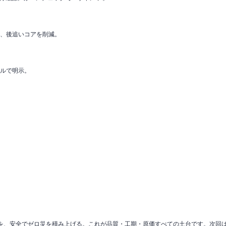
し、後追いコアを削減。
ールで明示。
位を、安全でゼロ災を積み上げる。これが品質・工期・原価すべての土台です。次回